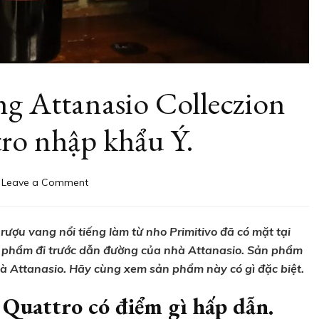
g Attanasio Colleczion
ro nhập khẩu Ý.
on
Leave a Comment
Đánh
giá
rượu
rượu vang nổi tiếng làm từ nho Primitivo đã có mặt tại
vang
n phẩm đi trước dẫn đường của nhà Attanasio. Sản phẩm
Attanasio
hà Attanasio. Hãy cùng xem sản phẩm này có gì đặc biệt.
Colleczion
Oro
 Quattro có điểm gì hấp dẫn.
Quattro
nhập