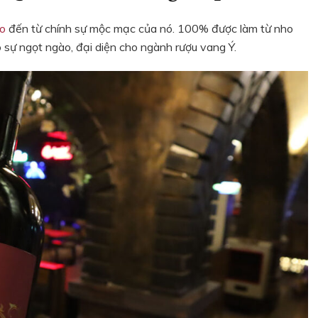
khẩu
Ý.
ro
đến từ chính sự mộc mạc của nó. 100% được làm từ nho
o sự ngọt ngào, đại diện cho ngành rượu vang Ý.