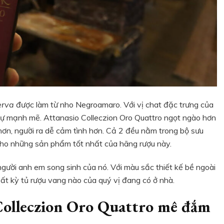
erva
được làm từ nho Negroamaro. Với vị chat đặc trưng của
sự mạnh mẽ. Attanasio Colleczion Oro Quattro ngọt ngào hơn
hơn, người ra dễ cảm tình hơn. Cả 2 đều nằm trong bộ sưu
cho những sản phẩm tốt nhất của hãng rượu này.
gười anh em song sinh của nó. Với màu sắc thiết kế bề ngoài
 bất kỳ tủ rượu vang nào của quý vị đang có ở nhà.
Colleczion Oro Quattro mê đắm