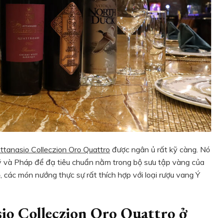
ttanasio Colleczion Oro Quattro
được ngân ủ rất kỹ càng. Nó
 Mỹ và Pháp để đạ tiêu chuẩn nằm trong bộ sưu tập vàng của
các món nướng thực sự rất thích hợp với loại rượu vang Ý
io Colleczion Oro Quattro ở