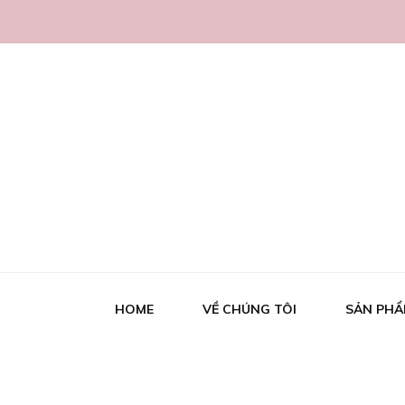
WinWine99
Thỏa mãn đam mê rượu vang và hơn thế nữa
HOME
VỀ CHÚNG TÔI
SẢN PH