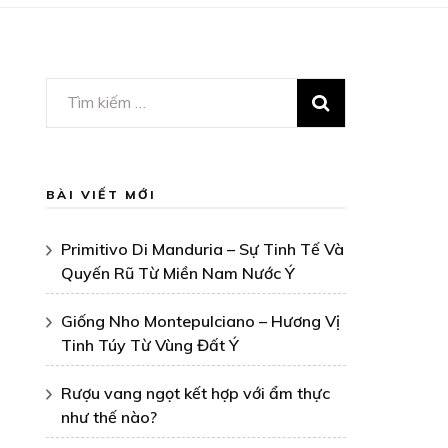
Tìm
kiếm
cho:
BÀI VIẾT MỚI
Primitivo Di Manduria – Sự Tinh Tế Và
Quyến Rũ Từ Miền Nam Nước Ý
Giống Nho Montepulciano – Hương Vị
Tinh Túy Từ Vùng Đất Ý
Rượu vang ngọt kết hợp với ẩm thực
như thế nào?