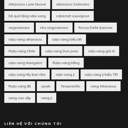
Attanasio Lune Nuove
attanasio Solimano
bộ quà tặng rượu vang
cabernet sauvignon
negroamaro
nho negroamaro
Rocca Delle baronie
rượu vang attanasio
rượu vang biếu tết
Rượu vang Chile
rượu vang Don Joan
rượu vang giá rẻ
rượu vang Navigator
Rượu vang trắng
rượu vang tây ban nha
rượu vang ý
rượu vang ý biếu Tết
Rượu vang đỏ
syrah
Tempranillo
vang Attanasio
vang cao cấp
vang ý
LIÊN HỆ VỚI CHÚNG TÔI