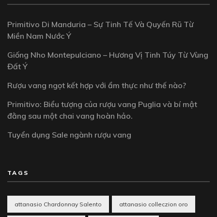
Primitivo Di Manduria – Sự Tinh Tế Và Quyến Rũ Từ
Miền Nam Nước Ý
Giống Nho Montepulciano – Hương Vị Tinh Túy Từ Vùng
Đất Ý
Rượu vang ngọt kết hợp với ẩm thực như thế nào?
Primitivo: Biểu tượng của rượu vang Puglia và bí mật
đằng sau một chai vang hoàn hảo.
Tuyển dụng Sale ngành rượu vang
TAGS
attanasio Chardonnay Salento
attanasio colleczion oro