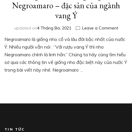
Negroamaro – đặc sản của ngành
vang Ý
on
updated on
4 Tháng Ba, 2021
Leave a Comment
Thông
Negroamaro là giống nho cổ và lâu đời bậc nhất của nước
tin
cơ
Ý. Nhiều người vẫn nói : “Với rượu vang Ý thì nho
bản
Negroamaro chính là linh hồn.” Chúng ta hãy cùng tìm hiểu
về
sơ qua các thông tin về giống nho đặc biệt này của nước Ý
giống
trong bài viết này nhé. Negroamaro …
nho
Negro
–
đặc
sản
của
ngành
vang
Ý
TIN TỨC