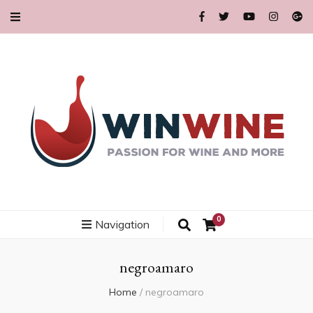
WinWine99.co
Thỏa mãn đam mê rượu vang và hơn thế nữa
0
Navigation
negroamaro
Home
/
negroamaro