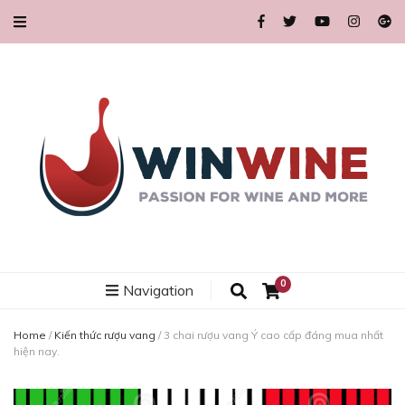
WinWine99.co
Thỏa mãn đam mê rượu vang và hơn thế nữa
0
Navigation
Home
/
Kiến thức rượu vang
/
3 chai rượu vang Ý cao cấp đáng mua nhất
hiện nay.