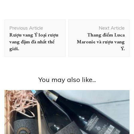
Post
Previous Article
Next Article
Navigation
Rượu vang Ý loại rượu
Thang điểm Luca
vang đậm đà nhất thế
Maronie và rượu vang
giới.
Ý.
You may also like...