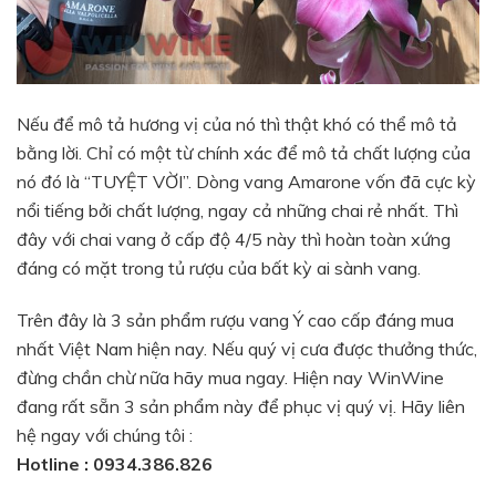
Nếu để mô tả hương vị của nó thì thật khó có thể mô tả
bằng lời. Chỉ có một từ chính xác để mô tả chất lượng của
nó đó là “TUYỆT VỜI”. Dòng vang Amarone vốn đã cực kỳ
nổi tiếng bởi chất lượng, ngay cả những chai rẻ nhất. Thì
đây với chai vang ở cấp độ 4/5 này thì hoàn toàn xứng
đáng có mặt trong tủ rượu của bất kỳ ai sành vang.
Trên đây là 3 sản phẩm rượu vang Ý cao cấp đáng mua
nhất Việt Nam hiện nay. Nếu quý vị cưa được thưởng thức,
đừng chần chừ nữa hãy mua ngay. Hiện nay WinWine
đang rất sẵn 3 sản phẩm này để phục vị quý vị. Hãy liên
hệ ngay với chúng tôi :
Hotline : 0934.386.826