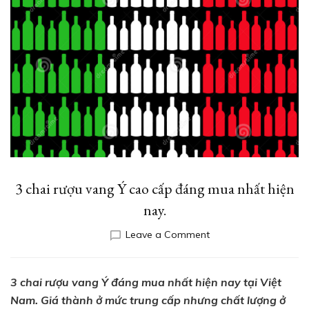
3 chai rượu vang Ý cao cấp đáng mua nhất hiện
nay.
on
Leave a Comment
3
chai
rượu
3 chai rượu vang Ý đáng mua nhất hiện nay tại Việt
vang
Nam. Giá thành ở mức trung cấp nhưng chất lượng ở
Ý