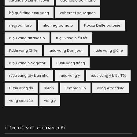
Attanasio Lune Nuove
attanasio Solimano
bộ quà tặng rượu vang
cabernet sauvignon
negroamaro
nho negroamaro
Rocca Delle baronie
rượu vang attanasio
rượu vang biếu tết
Rượu vang Chile
rượu vang Don Joan
rượu vang giá rẻ
rượu vang Navigator
Rượu vang trắng
rượu vang tây ban nha
rượu vang ý
rượu vang ý biếu Tết
Rượu vang đỏ
syrah
Tempranillo
vang Attanasio
vang cao cấp
vang ý
LIÊN HỆ VỚI CHÚNG TÔI